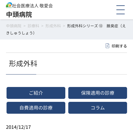
社会医療法人 敬愛会
中頭病院
中頭病院
>
診療科
>
形成外科
>
形成外科シリーズ ⑫ 腋臭症（え
きしゅうしょう）
印刷する
形成外科
ご紹介
保険適用の診療
自費適用の診療
コラム
2014/12/17